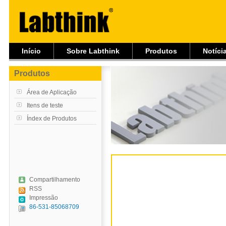
Início
Sobre Labthink
Produtos
Notíci
Produtos
Área de Aplicação
Itens de teste
Índex de Produtos
Compartilhamento
RSS
Impressão
86-531-85068709