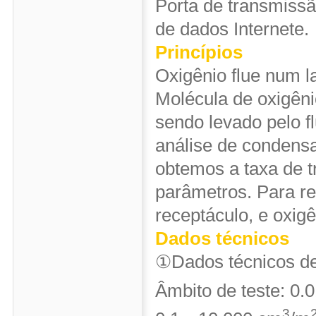
Porta de transmiss
de dados Internete.
Princípios
Oxigênio flue num la
Molécula de oxigêni
sendo levado pelo f
análise de condensa
obtemos a taxa de t
parâmetros. Para rec
receptáculo, e oxigên
Dados técnicos
①Dados técnicos de 
Âmbito de teste: 0
3