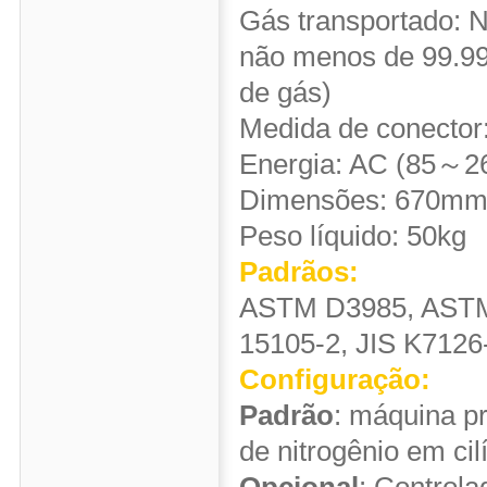
Gás transportado: N
não menos de 99.99
de gás)
Medida de conector:
Energia: AC (85～2
Dimensões: 670m
Peso líquido: 50kg
Padrãos:
ASTM D3985, ASTM
15105-2, JIS K7126
Configuração:
Padrão
: máquina pr
de nitrogênio em cil
Opcional
: Controla