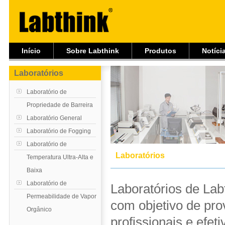
Início
Sobre Labthink
Produtos
Notíci
Laboratórios
Laboratório de
Propriedade de Barreira
Laboratório General
Laboratório de Fogging
Laboratório de
Laboratórios
Temperatura Ultra-Alta e
Baixa
Laboratório de
Laboratórios de Lab
Permeabilidade de Vapor
com objetivo de pro
Orgânico
profissionais e efet