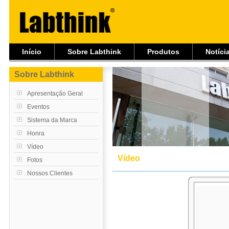
Início
Sobre Labthink
Produtos
Notíci
Sobre Labthink
Apresentação Geral
Eventos
Sistema da Marca
Honra
Vídeo
Vídeo
Fotos
Nossos Clientes