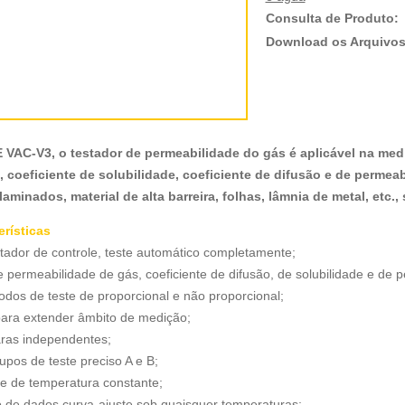
Consulta de Produto
Download os Arquivo
VAC-V3, o testador de permeabilidade do gás é aplicável na med
, coeficiente de solubilidade, coeficiente de difusão e de permeab
laminados, material de alta barreira, folhas, lâmnia de metal, etc.
erísticas
ador de controle, teste automático completamente;
 permeabilidade de gás, coeficiente de difusão, de solubilidade e de 
dos de teste de proporcional e não proporcional;
para extender âmbito de medição;
ras independentes;
upos de teste preciso A e B;
le de temperatura constante;
 de dados curva-ajuste sob quaisquer temperaturas;