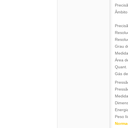
Precis
Âmbito
(ger
Precis
Resolu
Resolu
Grau d
Medida
Área d
Quant.
Gás de
Pressã
Pressã
Medida
Dimen
Energi
Peso lí
Norma