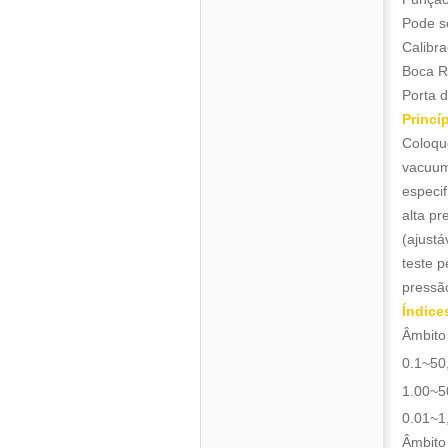
Pode se
Calibra
Boca R
Porta 
Princí
Coloque
vacuum
especif
alta pr
(ajustá
teste p
pressão
Índice
Âmbito 
0.1~50
1.00~5
0.01~1
Âmbito