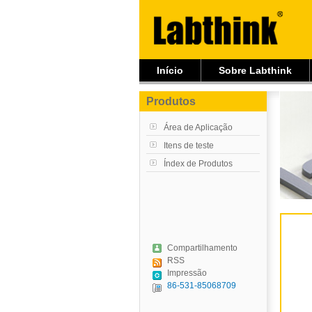
Início
Sobre Labthink
Produtos
Área de Aplicação
Itens de teste
Índex de Produtos
Compartilhamento
RSS
Impressão
86-531-85068709