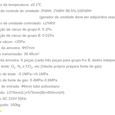
ão de temperatura: ±0.1℃
 de controle de umidade: 0%RH, 2%RH~98.5%,100%RH
ador de umidade deve ser adquiridos separa
ão de umidade controlado: ±1%RH
ção de vácuo de grupo A: 0.1Pa
ção de vácuo de grupo B: 0.01Pa
e vácuo: <20Pa
 da amostra: Φ97mm
e transmissão: 38.48cm²
 da amostra: 6 peças (cada três peças para grupo A e B, dados indep
 teste: O
, N
e CO
, etc.(Utente próprio prepara fonte de gás)
2
2
2
o de teste: -0.1MPa~+0.1MPa
o de fonte de gás: 0.4MPa~0.6MPa
 de entrada: Φ6mm tubo poliuretano
são: 1370mm(L)×575mm(B)×450mm(H)
a: AC 220V 50Hz
quido: 160kg
s