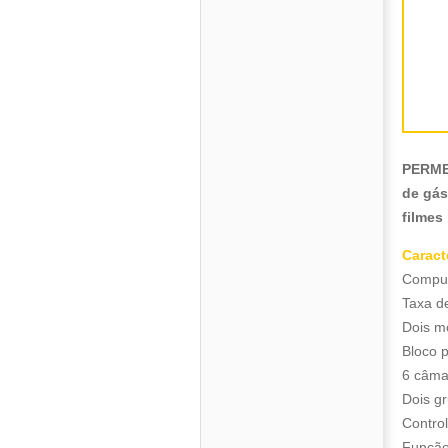
PERME 
de gás
filmes 
Caract
Comput
Taxa de
Dois mo
Bloco 
6 câma
Dois gr
Contro
Função