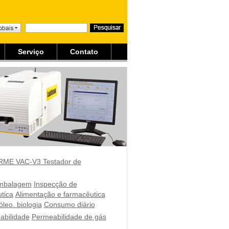
Serviço
Contato
RME VAC-V3 Testador de
mbalagem
Inspecção de
tica
Alimentação e farmacêutica
óleo. biologia
Consumo diário
abilidade
Permeabilidade de gás