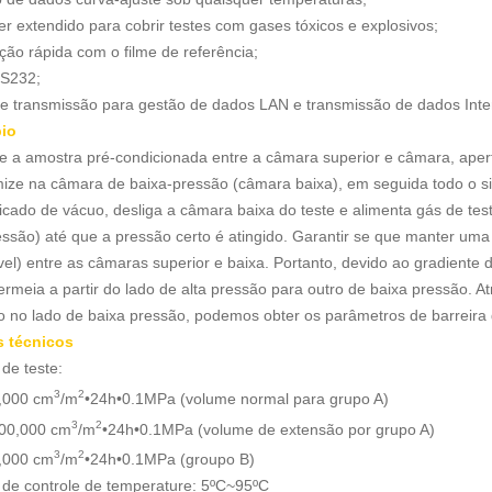
r extendido para cobrir testes com gases tóxicos e explosivos;
ção rápida com o filme de referência;
S232;
de transmissão para gestão de dados LAN e transmissão de dados Inter
pio
 a amostra pré-condicionada entre a câmara superior e câmara, apert
ize na câmara de baixa-pressão (câmara baixa), em seguida todo o si
icado de vácuo, desliga a câmara baixa do teste e alimenta gás de te
essão) até que a pressão certo é atingido. Garantir se que manter uma
vel) entre as câmaras superior e baixa. Portanto, devido ao gradiente d
ermeia a partir do lado de alta pressão para outro de baixa pressão. 
 no lado de baixa pressão, podemos obter os parâmetros de barreira 
s técnicos
de teste:
3
2
,000 cm
/m
•24h•0.1MPa (volume normal para grupo A)
3
2
00,000 cm
/m
•24h•0.1MPa (volume de extensão por grupo A)
3
2
,000 cm
/m
•24h•0.1MPa (groupo B)
 de controle de temperature: 5ºC~95ºC