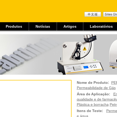
Produtos
Notícias
Artigos
Laboratórios
Nome de Produto:
PE
Permeabilidade de Gás
Área de Aplicação:
E
qualidade e de farmacêu
Plástica e borracha
Petr
Itens de Teste:
Perme
e água