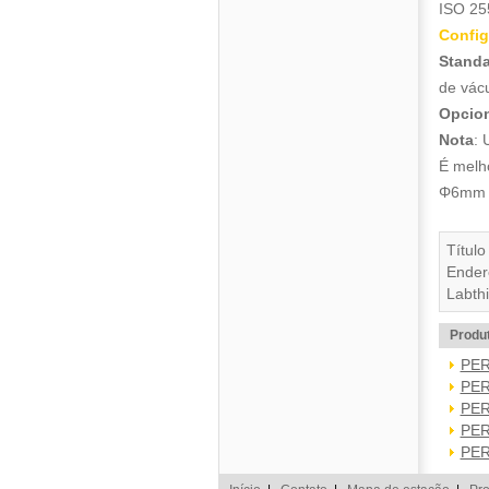
ISO 25
Config
Standa
de vácu
Opcion
Nota
: 
É melh
Φ6mm t
Título
Ender
Labthi
Produ
PER
PER
PER
PER
PER