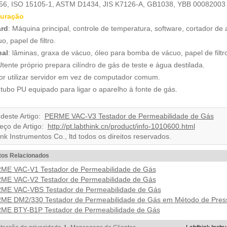
56, ISO 15105-1, ASTM D1434, JIS K7126-A, GB1038, YBB 00082003
uração
rd
: Máquina principal, controle de temperatura, software, cortador d
o, papel de filtro.
al
: lâminas, graxa de vácuo, óleo para bomba de vácuo, papel de filtr
Utente próprio prepara cilíndro de gás de teste e água destilada.
or utilizar servidor em vez de computador comum.
ubo PU equipado para ligar o aparelho à fonte de gás.
 deste Artigo:
PERME VAC-V3 Testador de Permeabilidade de Gás
eço de Artigo:
http://pt.labthink.cn/product/info-1010600.html
nk Instrumentos Co., ltd todos os direitos reservados.
tos Relacionados
ME VAC-V1 Testador de Permeabilidade de Gás
ME VAC-V2 Testador de Permeabilidade de Gás
ME VAC-VBS Testador de Permeabilidade de Gás
ME DM2/330 Testador de Permeabilidade de Gás em Método de Pressã
ME BTY-B1P Testador de Permeabilidade de Gás