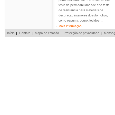
permeabilidade de ar é aplicável em
teste de permeabilidadede ar e teste
de resistância para materiais de
decoração interiores doautomotivo,
como espuma, couro, tecidoe…
Mais Informação
Início
|
Contato
|
Mapa de estação
|
Protecção de privacidade
|
Mensage