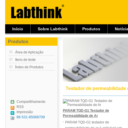
Início
Sobre Labthink
Produtos
Notíci
Produtos
Área de Aplicação
Itens de teste
Índex de Produtos
Testador de permeabilidade 
Compartilhamento
RSS
PARAM TQD-G1 Testador de
Impressão
Permeabilidade de Ar
86-531-85068709
PARAM TQD-G1 testador de